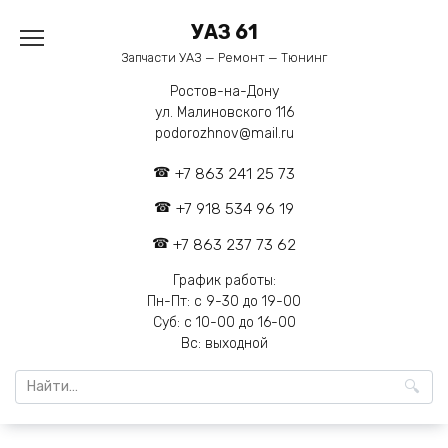
Перейти
УАЗ 61
к
содержанию
Запчасти УАЗ — Ремонт — Тюнинг
Ростов-на-Дону
ул. Малиновского 116
podorozhnov@mail.ru
+7 863 241 25 73
+7 918 534 96 19
+7 863 237 73 62
График работы:
Пн-Пт: с 9-30 до 19-00
Суб: с 10-00 до 16-00
Вс: выходной
Search
for: