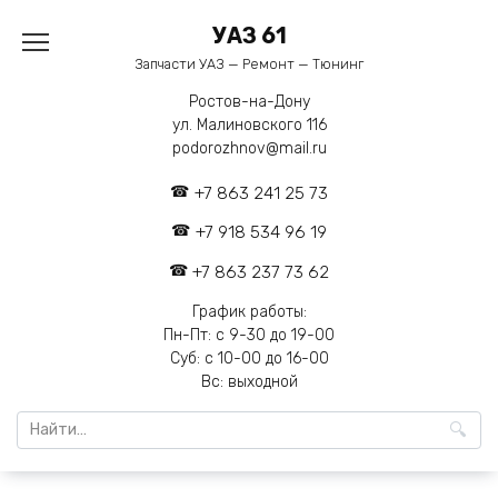
Перейти
УАЗ 61
к
содержанию
Запчасти УАЗ — Ремонт — Тюнинг
Ростов-на-Дону
ул. Малиновского 116
podorozhnov@mail.ru
+7 863 241 25 73
+7 918 534 96 19
+7 863 237 73 62
График работы:
Пн-Пт: с 9-30 до 19-00
Суб: с 10-00 до 16-00
Вс: выходной
Search
for: