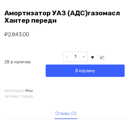
Амортизатор УАЗ (АДС)газомасл
Хантер передн
₽
2,843.00
Количество
товара
28 в наличии
Амортизатор
В корзину
УАЗ
(АДС)газомасл
Хантер
Категория:
Misc
передн
Артикул товара:
Отзывы (0)