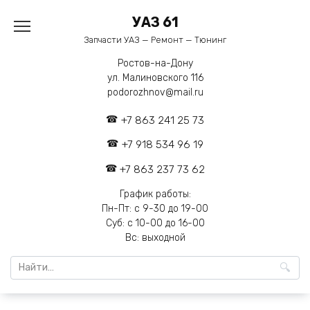
Перейти
УАЗ 61
к
содержанию
Запчасти УАЗ — Ремонт — Тюнинг
Ростов-на-Дону
ул. Малиновского 116
podorozhnov@mail.ru
+7 863 241 25 73
+7 918 534 96 19
+7 863 237 73 62
График работы:
Пн-Пт: с 9-30 до 19-00
Суб: с 10-00 до 16-00
Вс: выходной
Search
for: