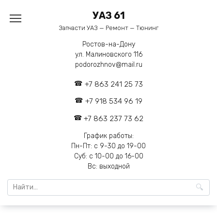
Перейти
УАЗ 61
к
содержанию
Запчасти УАЗ — Ремонт — Тюнинг
Ростов-на-Дону
ул. Малиновского 116
podorozhnov@mail.ru
+7 863 241 25 73
+7 918 534 96 19
+7 863 237 73 62
График работы:
Пн-Пт: с 9-30 до 19-00
Суб: с 10-00 до 16-00
Вс: выходной
Search
for: