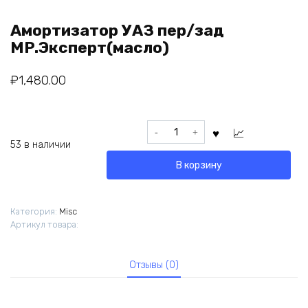
Амортизатор УАЗ пер/зад
MP.Эксперт(масло)
₽
1,480.00
Количество
товара
53 в наличии
Амортизатор
В корзину
УАЗ
пер/
зад
Категория:
Misc
MP.Эксперт(масло)
Артикул товара:
Отзывы (0)