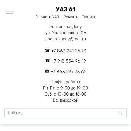
Перейти
УАЗ 61
к
содержанию
Запчасти УАЗ — Ремонт — Тюнинг
Ростов-на-Дону
ул. Малиновского 116
podorozhnov@mail.ru
+7 863 241 25 73
+7 918 534 96 19
+7 863 237 73 62
График работы:
Пн-Пт: с 9-30 до 19-00
Суб: с 10-00 до 16-00
Вс: выходной
Search
for: