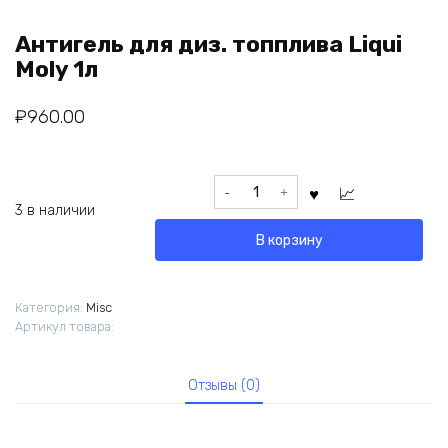
Антигель для диз. топплива Liqui
Moly 1л
₽
960.00
Количество
товара
3 в наличии
Антигель
В корзину
для
диз.
топплива
Категория:
Misc
Liqui
Артикул товара:
Moly
1л
Отзывы (0)