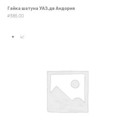
Гайка шатуна УАЗ,дв Андория
₽
385.00