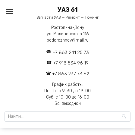
Перейти
УАЗ 61
к
содержанию
Запчасти УАЗ — Ремонт — Тюнинг
Ростов-на-Дону
ул. Малиновского 116
podorozhnov@mail.ru
+7 863 241 25 73
+7 918 534 96 19
+7 863 237 73 62
График работы:
Пн-Пт: с 9-30 до 19-00
Суб: с 10-00 до 16-00
Вс: выходной
Search
for: