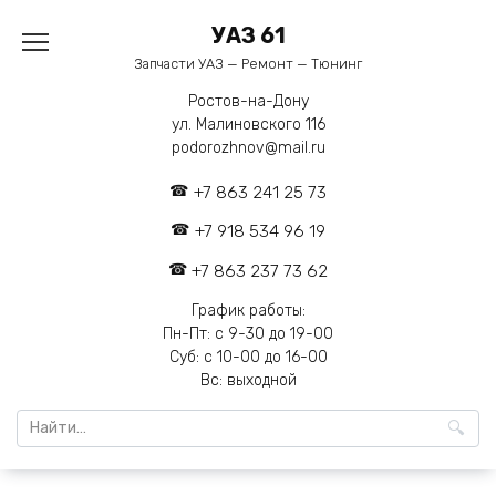
Перейти
УАЗ 61
к
содержанию
Запчасти УАЗ — Ремонт — Тюнинг
Ростов-на-Дону
ул. Малиновского 116
podorozhnov@mail.ru
+7 863 241 25 73
+7 918 534 96 19
+7 863 237 73 62
График работы:
Пн-Пт: с 9-30 до 19-00
Суб: с 10-00 до 16-00
Вс: выходной
Search
for: