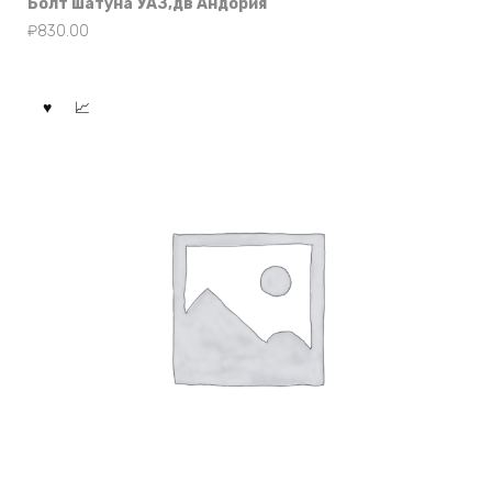
Болт шатуна УАЗ,дв Андория
₽
830.00