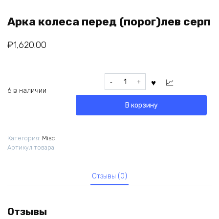
Арка колеса перед (порог)лев серп
₽
1,620.00
Количество
товара
6 в наличии
Арка
В корзину
колеса
перед
(порог)лев
Категория:
Misc
серп
Артикул товара:
Отзывы (0)
Отзывы