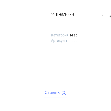
14 в наличии
Количеств
товара
Бак
топливный
Категория:
Misc
основной
Артикул товара:
лев.УАЗ
469
произ
БАКОР
Отзывы (0)