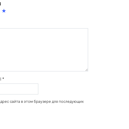
в
5
из
5
зв
ёз
д
il
*
 адрес сайта в этом браузере для последующих