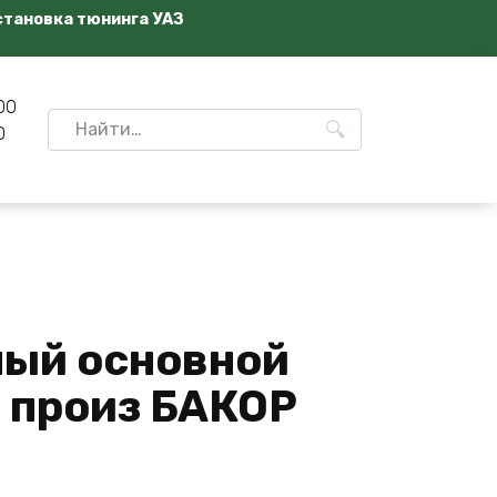
становка тюнинга УАЗ
00
Search
0
for:
ный основной
9 произ БАКОР