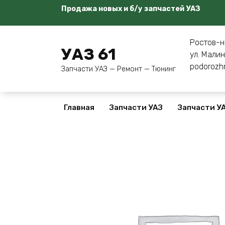
Перейти
Продажа новых и б/у запчастей УАЗ
к
содержанию
Ростов-н
УАЗ 61
ул. Малин
podorozh
Запчасти УАЗ — Ремонт — Тюнинг
Главная
Запчасти УАЗ
Запчасти УА