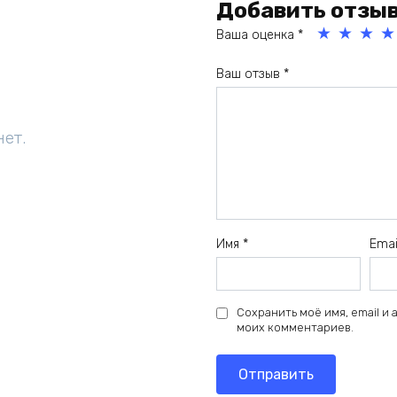
Добавить отзы
Ваша оценка
*
1
2
3
4
Ваш отзыв
*
из
из
из
из
5
5
5
5
зв
зв
зв
зв
нет.
ёз
ёз
ёз
ёз
д
д
д
д
Имя
*
Ema
Сохранить моё имя, email и
моих комментариев.