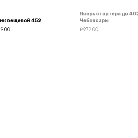
Якорь стартера дв 40
ик вещевой 452
Чебоксары
79.00
₽
972.00
В корзину