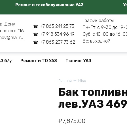
Ремонт и техобслуживание УАЗ
У
График работы:
а-Дону
+7 863 241 25 73
Пн-Пт: с 9-30 до 19-
овского 116
+7 918 534 96 19
Суб: с 10-00 до 16-0
nov@mail.ru
Вс: выходной
+7 863 237 73 62
З б/у
Ремонт и ТО УАЗ
Тюнинг УАЗ
Главная
Misc
Бак топлив
лев.УАЗ 46
₽
7,875.00