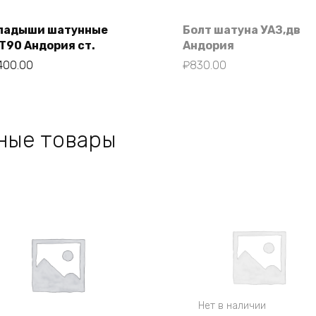
ладыши шатунные
Болт шатуна УАЗ,дв
Т90 Андория ст.
Андория
В корзину
400.00
₽
830.00
ные товары
Нет в наличии