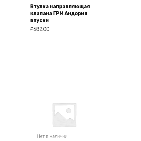
Втулка направляющая
клапана ГРМ Андория
В корзину
впускн
₽
582.00
Нет в наличии