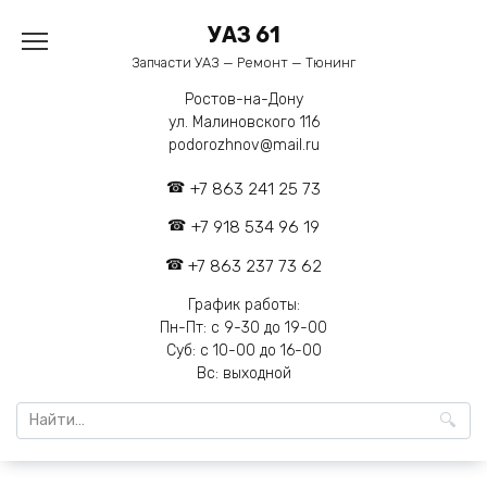
Перейти
УАЗ 61
к
содержанию
Запчасти УАЗ — Ремонт — Тюнинг
Ростов-на-Дону
ул. Малиновского 116
podorozhnov@mail.ru
+7 863 241 25 73
+7 918 534 96 19
+7 863 237 73 62
График работы:
Пн-Пт: с 9-30 до 19-00
Суб: с 10-00 до 16-00
Вс: выходной
Search
for: