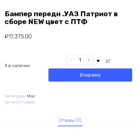
Бампер передн .УАЗ Патриот в
сборе NEW цвет с ПТФ
₽
17,375.00
Количество
товара
4 в наличии
Бампер
В корзину
передн
.УАЗ
Патриот
Категория:
Misc
в
Артикул товара:
сборе
NEW
цвет
Отзывы (0)
с
ПТФ