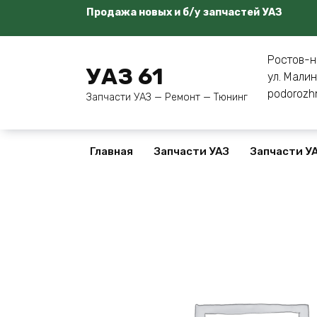
Перейти
Продажа новых и б/у запчастей УАЗ
к
содержанию
Ростов-н
УАЗ 61
ул. Малин
podorozh
Запчасти УАЗ — Ремонт — Тюнинг
Главная
Запчасти УАЗ
Запчасти УА