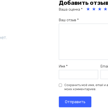
Добавить отзы
Ваша оценка
*
1
2
3
4
Ваш отзыв
*
из
из
из
из
5
5
5
5
зв
зв
зв
зв
нет.
ёз
ёз
ёз
ёз
д
д
д
д
Имя
*
Ema
Сохранить моё имя, email и
моих комментариев.