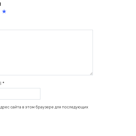
в
5
из
5
зв
ёз
д
il
*
 адрес сайта в этом браузере для последующих