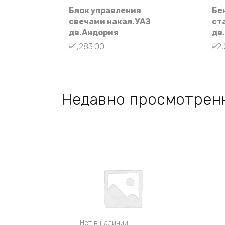
Блок управления
Бе
свечами накал.УАЗ
ст
дв.Андория
дв
₽
1,283.00
₽
2,
Недавно просмотрен
Нет в наличии