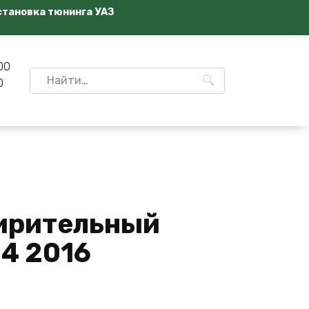
становка тюнинга УАЗ
00
Search
0
for:
ирительный
4 2016