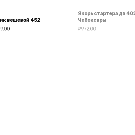
Якорь стартера дв 40
ик вещевой 452
Чебоксары
79.00
₽
972.00
В корзину