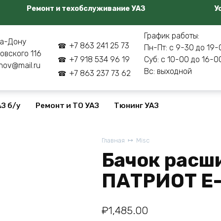
Ремонт и техобслуживание УАЗ
У
График работы:
а-Дону
+7 863 241 25 73
Пн-Пт: с 9-30 до 19-
овского 116
+7 918 534 96 19
Суб: с 10-00 до 16-0
nov@mail.ru
Вс: выходной
+7 863 237 73 62
З б/у
Ремонт и ТО УАЗ
Тюнинг УАЗ
Главная
Misc
Бачок расш
ПАТРИОТ Е-
₽
1,485.00