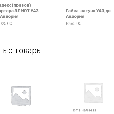
ндекс(привод)
артера ЭЛМОТ УАЗ
Гайка шатуна УАЗ,дв
.Андория
Андория
025.00
₽
385.00
ные товары
Нет в наличии