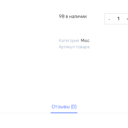
98 в наличии
Количеств
товара
Бачок
расширите
Категория:
Misc
ПАТРИОТ
Артикул товара:
Е-4
2016
Отзывы (0)