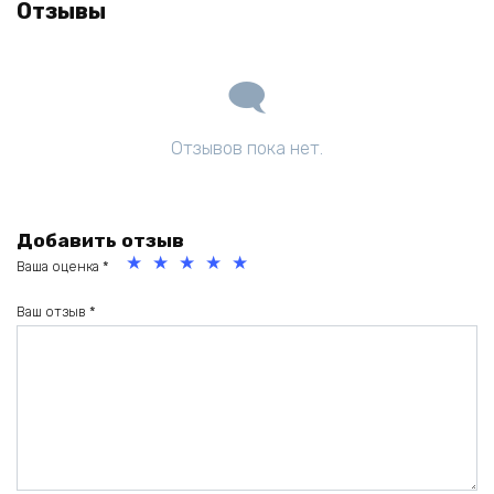
Отзывы
Отзывов пока нет.
Добавить отзыв
Ваша оценка
*
1
2
3
4
5
из
из
из
из
из
Ваш отзыв
*
5
5
5
5
5
зв
зв
зв
зв
зв
ёз
ёз
ёз
ёз
ёз
д
д
д
д
д