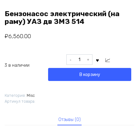
Бензонасос электрический (на
раму) УАЗ дв ЗМЗ 514
₽
6,560.00
Количество
товара
3 в наличии
Бензонасос
В корзину
электрический
(на
раму)
Категория:
Misc
УАЗ
Артикул товара:
дв
ЗМЗ
514
Отзывы (0)