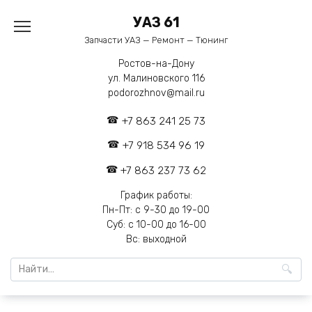
Перейти
УАЗ 61
к
содержанию
Запчасти УАЗ — Ремонт — Тюнинг
Ростов-на-Дону
ул. Малиновского 116
podorozhnov@mail.ru
+7 863 241 25 73
+7 918 534 96 19
+7 863 237 73 62
График работы:
Пн-Пт: с 9-30 до 19-00
Суб: с 10-00 до 16-00
Вс: выходной
Search
for: