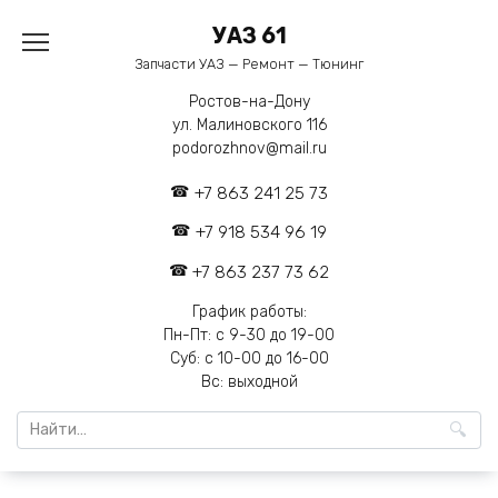
Перейти
УАЗ 61
к
содержанию
Запчасти УАЗ — Ремонт — Тюнинг
Ростов-на-Дону
ул. Малиновского 116
podorozhnov@mail.ru
+7 863 241 25 73
+7 918 534 96 19
+7 863 237 73 62
График работы:
Пн-Пт: с 9-30 до 19-00
Суб: с 10-00 до 16-00
Вс: выходной
Search
for: