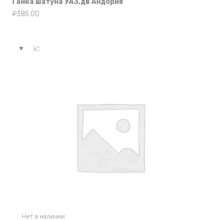
Гайка шатуна УАЗ,дв Андория
₽
385.00
Нет в наличии