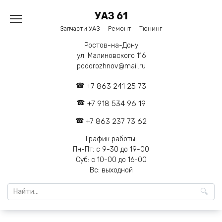
Перейти
УАЗ 61
к
содержанию
Запчасти УАЗ — Ремонт — Тюнинг
Ростов-на-Дону
ул. Малиновского 116
podorozhnov@mail.ru
+7 863 241 25 73
+7 918 534 96 19
+7 863 237 73 62
График работы:
Пн-Пт: с 9-30 до 19-00
Суб: с 10-00 до 16-00
Вс: выходной
Search
for: