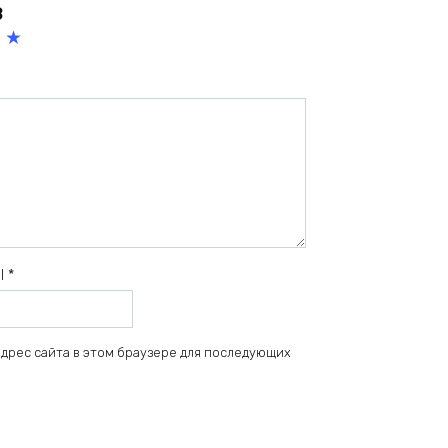
в
5
из
5
зв
ёз
д
il
*
 адрес сайта в этом браузере для последующих