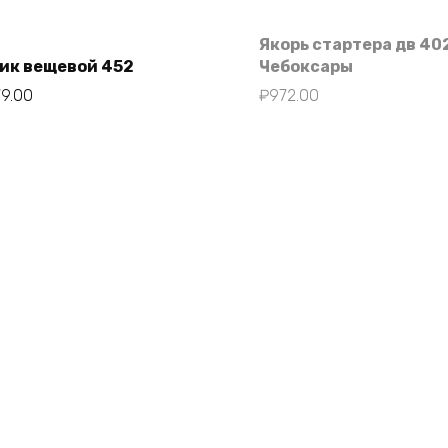
Якорь стартера дв 40
ик вещевой 452
Чебоксары
79.00
₽
972.00
В корзину