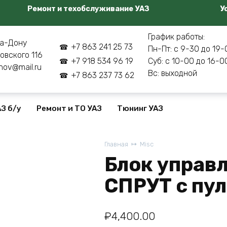
Ремонт и техобслуживание УАЗ
У
График работы:
а-Дону
+7 863 241 25 73
Пн-Пт: с 9-30 до 19-
овского 116
+7 918 534 96 19
Суб: с 10-00 до 16-0
nov@mail.ru
Вс: выходной
+7 863 237 73 62
З б/у
Ремонт и ТО УАЗ
Тюнинг УАЗ
Главная
Misc
Блок управ
СПРУТ с пу
₽
4,400.00