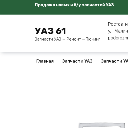
Перейти
Продажа новых и б/у запчастей УАЗ
к
содержанию
Ростов-н
УАЗ 61
ул. Малин
podorozh
Запчасти УАЗ — Ремонт — Тюнинг
Главная
Запчасти УАЗ
Запчасти УА