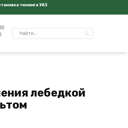
становка тюнинга УАЗ
00
Search
0
for:
ления лебедкой
льтом