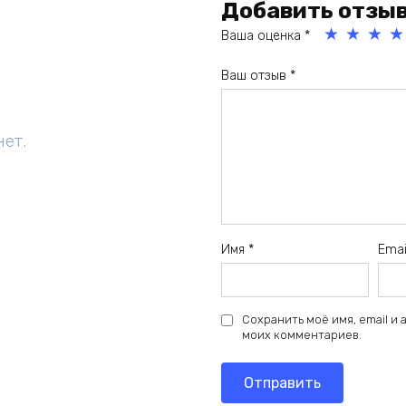
Добавить отзы
Ваша оценка
*
1
2
3
4
Ваш отзыв
*
из
из
из
из
5
5
5
5
зв
зв
зв
зв
нет.
ёз
ёз
ёз
ёз
д
д
д
д
Имя
*
Ema
Сохранить моё имя, email и
моих комментариев.