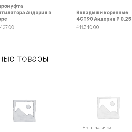
дромуфта
нтилятора Андория в
Вкладыши коренные
оре
4СТ90 Андория Р 0,25
,427.00
₽
11,340.00
ные товары
Нет в наличии