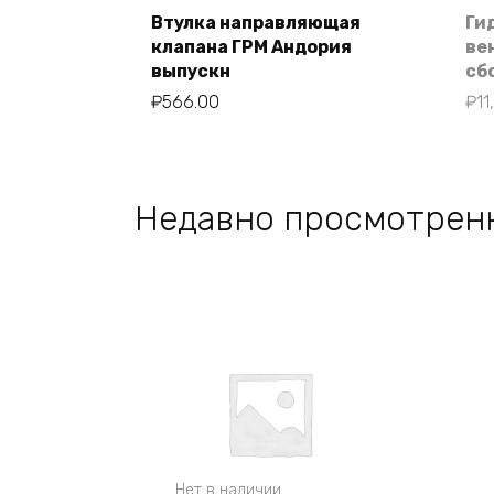
Втулка направляющая
Ги
клапана ГРМ Андория
ве
В корзину
выпускн
сб
₽
566.00
₽
11
Недавно просмотрен
Нет в наличии