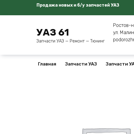
Перейти
Продажа новых и б/у запчастей УАЗ
к
содержанию
Ростов-н
УАЗ 61
ул. Малин
podorozh
Запчасти УАЗ — Ремонт — Тюнинг
Главная
Запчасти УАЗ
Запчасти УА