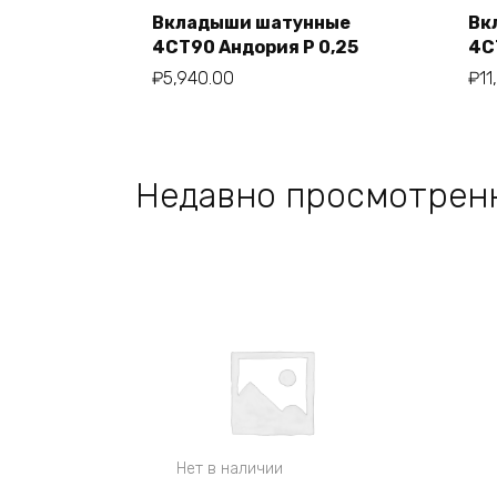
Вкладыши шатунные
Вк
4СТ90 Андория Р 0,25
4С
В корзину
₽
5,940.00
₽
11
Недавно просмотрен
Нет в наличии