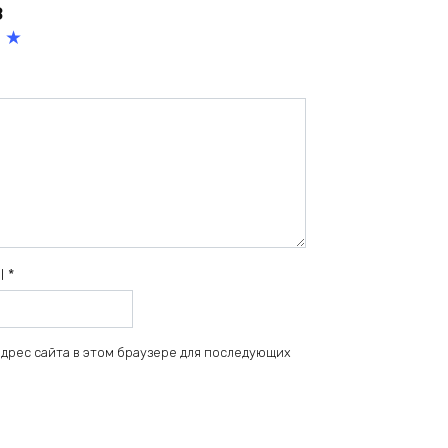
в
5
из
5
зв
ёз
д
il
*
 адрес сайта в этом браузере для последующих