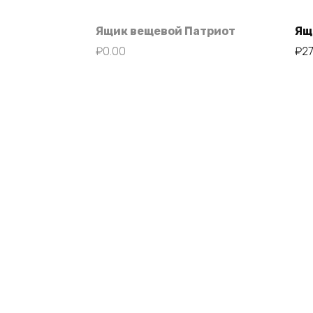
Ящик вещевой Патриот
Ящ
₽
0.00
₽
2
©2009 - 2026 УАЗ 61 регион