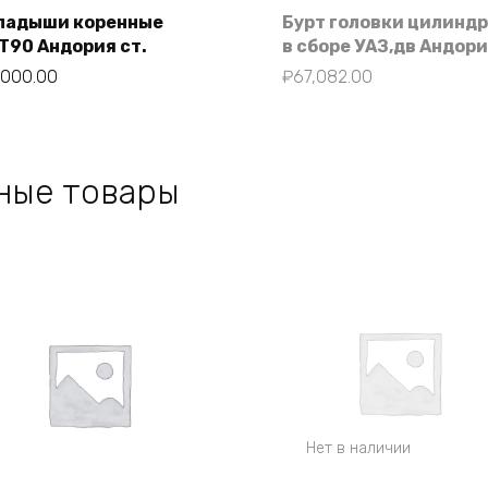
ладыши коренные
Бурт головки цилинд
Т90 Андория ст.
в сборе УАЗ,дв Андор
В корзину
,000.00
₽
67,082.00
ные товары
Нет в наличии