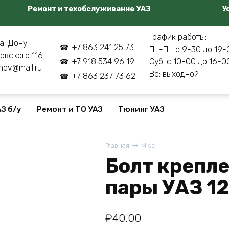
Ремонт и техобслуживание УАЗ
У
График работы:
а-Дону
+7 863 241 25 73
Пн-Пт: с 9-30 до 19-
овского 116
+7 918 534 96 19
Суб: с 10-00 до 16-0
nov@mail.ru
Вс: выходной
+7 863 237 73 62
З б/у
Ремонт и ТО УАЗ
Тюнинг УАЗ
Главная
Misc
Болт крепле
пары УАЗ 1
₽
40.00