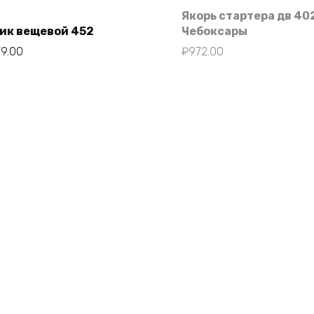
Якорь стартера дв 40
ик вещевой 452
Чебоксары
79.00
₽
972.00
В корзину