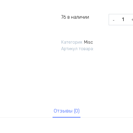
76 в наличии
Количеств
товара
Болт
крепления
Категория:
Misc
главной
Артикул товара:
пары
УАЗ
12х1,25х20
Отзывы (0)