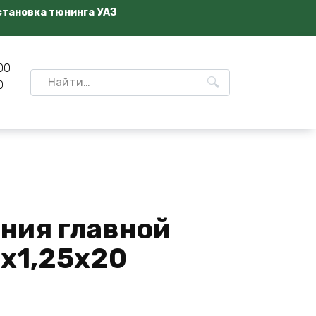
становка тюнинга УАЗ
00
Search
0
for:
ния главной
2х1,25х20