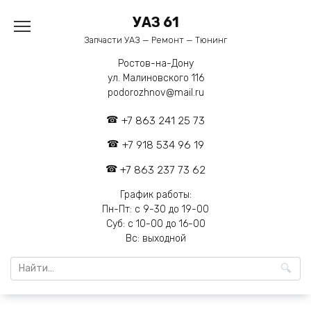
Перейти
УАЗ 61
к
содержанию
Запчасти УАЗ — Ремонт — Тюнинг
Ростов-на-Дону
ул. Малиновского 116
podorozhnov@mail.ru
+7 863 241 25 73
+7 918 534 96 19
+7 863 237 73 62
График работы:
Пн-Пт: с 9-30 до 19-00
Суб: с 10-00 до 16-00
Вс: выходной
Search
for: