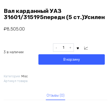
Вал карданный УАЗ
31601/315195передн (5 ст.)Усилен
₽
8,505.00
Количество
товара
3 в наличии
Вал
В корзину
карданный
УАЗ
31601/315195передн
Категория:
Misc
(5
Артикул товара:
ст.)Усилен
Отзывы (0)