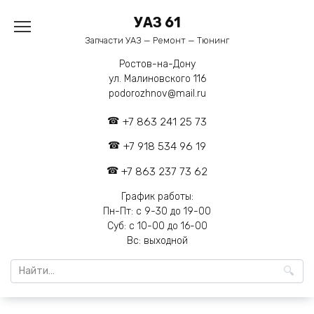
Перейти
УАЗ 61
к
содержанию
Запчасти УАЗ — Ремонт — Тюнинг
Ростов-на-Дону
ул. Малиновского 116
podorozhnov@mail.ru
+7 863 241 25 73
+7 918 534 96 19
+7 863 237 73 62
График работы:
Пн-Пт: с 9-30 до 19-00
Суб: с 10-00 до 16-00
Вс: выходной
Search
for: