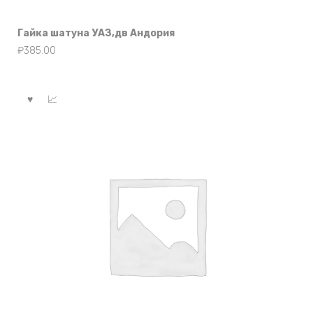
Гайка шатуна УАЗ,дв Андория
₽
385.00