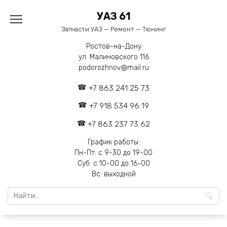
Перейти
УАЗ 61
к
содержанию
Запчасти УАЗ — Ремонт — Тюнинг
Ростов-на-Дону
ул. Малиновского 116
podorozhnov@mail.ru
+7 863 241 25 73
+7 918 534 96 19
+7 863 237 73 62
График работы:
Пн-Пт: с 9-30 до 19-00
Суб: с 10-00 до 16-00
Вс: выходной
Search
for: