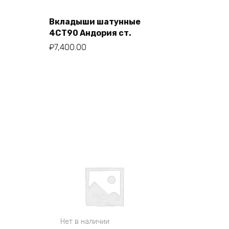
я
Вкладыши шатунные
4СТ90 Андория ст.
В корзину
₽
7,400.00
Нет в наличии