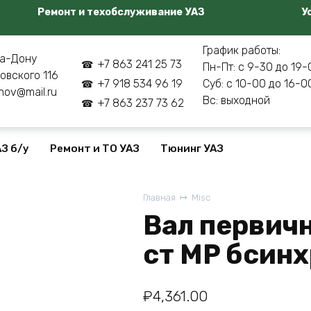
Ремонт и техобслуживание УАЗ
У
График работы:
а-Дону
+7 863 241 25 73
Пн-Пт: с 9-30 до 19-
овского 116
+7 918 534 96 19
Суб: с 10-00 до 16-0
nov@mail.ru
Вс: выходной
+7 863 237 73 62
З б/у
Ремонт и ТО УАЗ
Тюнинг УАЗ
Главная
Misc
Вал первич
ст MP бсинх
₽
4,361.00