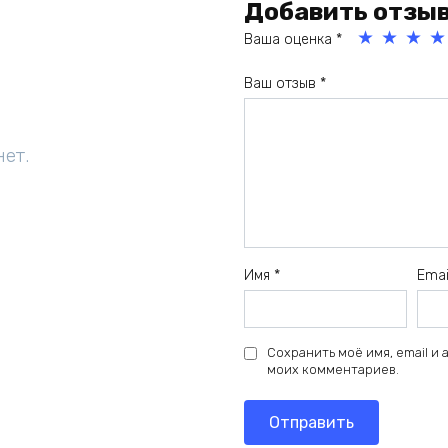
Добавить отзы
Ваша оценка
*
1
2
3
4
Ваш отзыв
*
из
из
из
из
5
5
5
5
зв
зв
зв
зв
нет.
ёз
ёз
ёз
ёз
д
д
д
д
Имя
*
Ema
Сохранить моё имя, email и
моих комментариев.