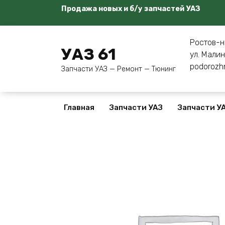
Перейти
Продажа новых и б/у запчастей УАЗ
к
содержанию
Ростов-н
УАЗ 61
ул. Малин
podorozh
Запчасти УАЗ — Ремонт — Тюнинг
Главная
Запчасти УАЗ
Запчасти УА