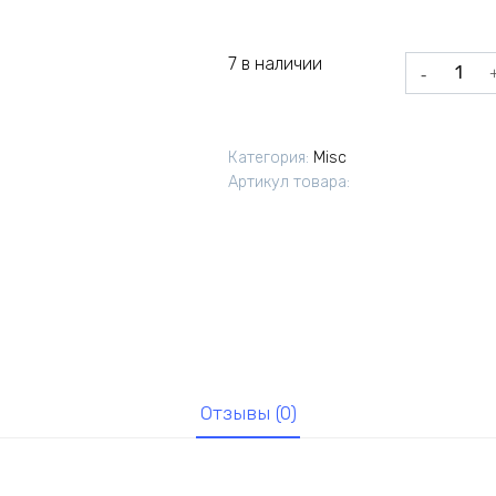
7 в наличии
Количеств
товара
Вал
первичный
Категория:
Misc
КПП
Артикул товара:
УАЗ
5-
ст
MP
бсинхр
Отзывы (0)