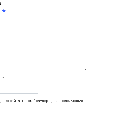
в
5
из
5
зв
ёз
д
il
*
 адрес сайта в этом браузере для последующих