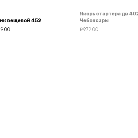
Якорь стартера дв 40
ик вещевой 452
Чебоксары
79.00
₽
972.00
В корзину