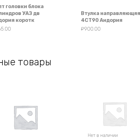
лт головки блока
линдров УАЗ дв
Втулка направляющя
дория коротк
4СТ90 Андория
65.00
₽
900.00
ные товары
Нет в наличии