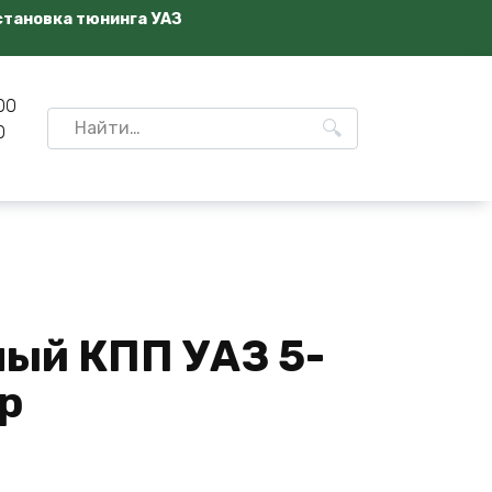
становка тюнинга УАЗ
00
Search
0
for:
ный КПП УАЗ 5-
р