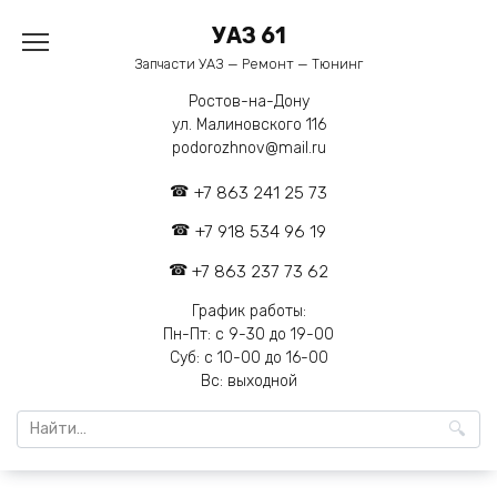
Перейти
УАЗ 61
к
содержанию
Запчасти УАЗ — Ремонт — Тюнинг
Ростов-на-Дону
ул. Малиновского 116
podorozhnov@mail.ru
+7 863 241 25 73
+7 918 534 96 19
+7 863 237 73 62
График работы:
Пн-Пт: с 9-30 до 19-00
Суб: с 10-00 до 16-00
Вс: выходной
Search
for: