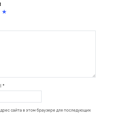
в
5
из
5
зв
ёз
д
il
*
 адрес сайта в этом браузере для последующих