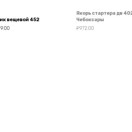
Якорь стартера дв 40
ик вещевой 452
Чебоксары
79.00
₽
972.00
В корзину