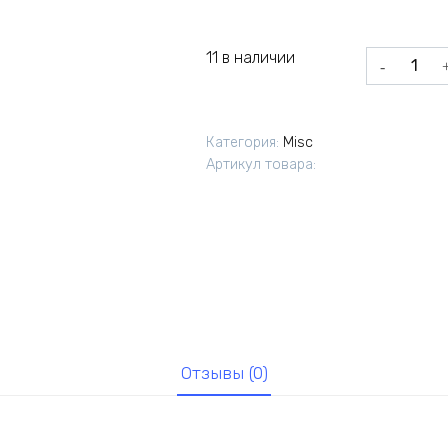
11 в наличии
Количеств
товара
Главная
пара
Категория:
Misc
УАЗ
Артикул товара:
(37зуб.
произ
АДС
Отзывы (0)