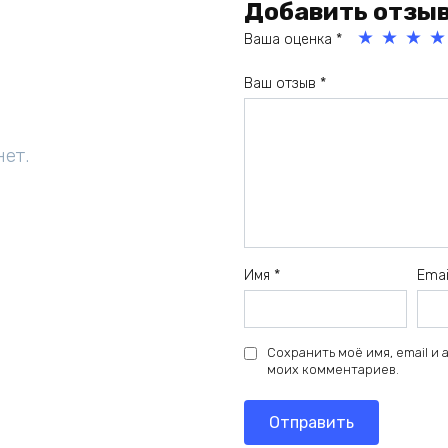
Добавить отзы
Ваша оценка
*
1
2
3
4
Ваш отзыв
*
из
из
из
из
5
5
5
5
зв
зв
зв
зв
нет.
ёз
ёз
ёз
ёз
д
д
д
д
Имя
*
Ema
Сохранить моё имя, email и
моих комментариев.