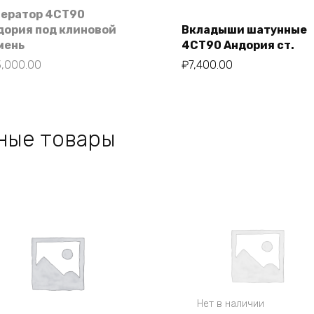
нератор 4СТ90
дория под клиновой
Вкладыши шатунные
мень
4СТ90 Андория ст.
В корзину
3,000.00
₽
7,400.00
ные товары
Нет в наличии