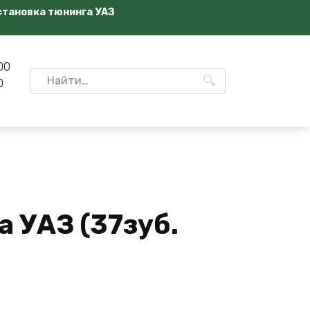
становка тюнинга УАЗ
00
Search
0
for:
а УАЗ (37зуб.