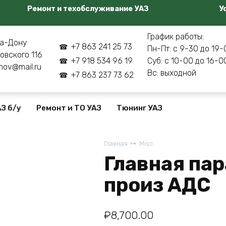
Ремонт и техобслуживание УАЗ
У
График работы:
а-Дону
+7 863 241 25 73
Пн-Пт: с 9-30 до 19-
овского 116
+7 918 534 96 19
Суб: с 10-00 до 16-0
nov@mail.ru
Вс: выходной
+7 863 237 73 62
З б/у
Ремонт и ТО УАЗ
Тюнинг УАЗ
Главная
Misc
Главная пар
произ АДС
₽
8,700.00