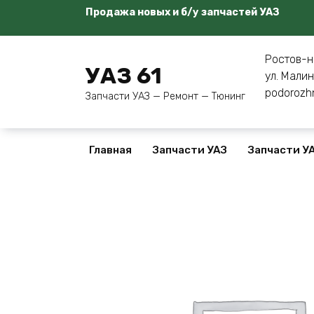
Перейти
Продажа новых и б/у запчастей УАЗ
к
содержанию
Ростов-н
УАЗ 61
ул. Малин
podorozh
Запчасти УАЗ — Ремонт — Тюнинг
Главная
Запчасти УАЗ
Запчасти УА