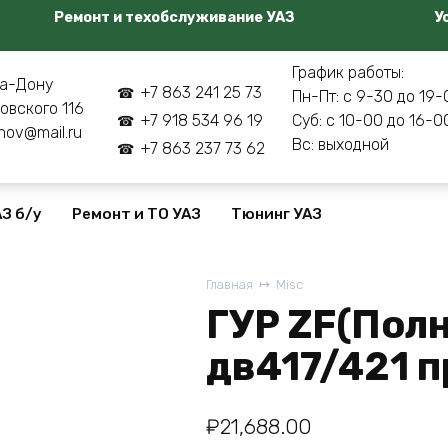
Ремонт и техобслуживание УАЗ
У
График работы:
а-Дону
+7 863 241 25 73
Пн-Пт: с 9-30 до 19-
овского 116
+7 918 534 96 19
Суб: с 10-00 до 16-0
nov@mail.ru
Вс: выходной
+7 863 237 73 62
З б/у
Ремонт и ТО УАЗ
Тюнинг УАЗ
Главная
Misc
ГУР ZF(Полн
дв417/421 
₽
21,688.00