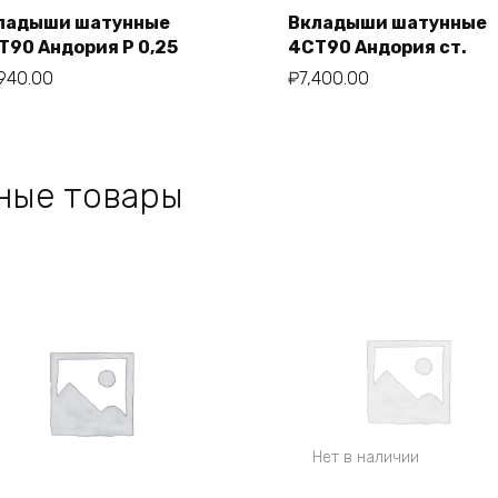
ладыши шатунные
Вкладыши шатунные
Т90 Андория Р 0,25
4СТ90 Андория ст.
В корзину
В корзину
940.00
₽
7,400.00
ные товары
Нет в наличии