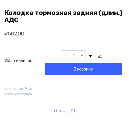
Колодка тормозная задняя (длин.)
АДС
₽
582.00
Количество
товара
955 в наличии
Колодка
В корзину
тормозная
задняя
(длин.)
Категория:
Misc
АДС
Артикул товара:
Отзывы (0)