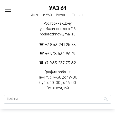
Перейти
УАЗ 61
к
содержанию
Запчасти УАЗ — Ремонт — Тюнинг
Ростов-на-Дону
ул. Малиновского 116
podorozhnov@mail.ru
+7 863 241 25 73
+7 918 534 96 19
+7 863 237 73 62
График работы:
Пн-Пт: с 9-30 до 19-00
Суб: с 10-00 до 16-00
Вс: выходной
Search
for: