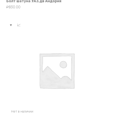
Болт шатуна УАЗ,дв Андория
₽
830.00
Нет в наличии