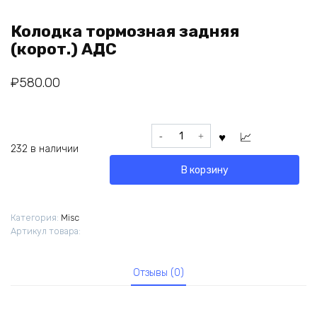
Колодка тормозная задняя
(корот.) АДС
₽
580.00
Количество
товара
232 в наличии
Колодка
В корзину
тормозная
задняя
(корот.)
Категория:
Misc
АДС
Артикул товара:
Отзывы (0)