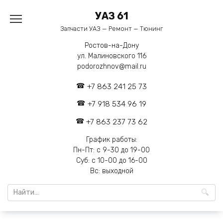
Перейти
УАЗ 61
к
содержанию
Запчасти УАЗ — Ремонт — Тюнинг
Ростов-на-Дону
ул. Малиновского 116
podorozhnov@mail.ru
+7 863 241 25 73
+7 918 534 96 19
+7 863 237 73 62
График работы:
Пн-Пт: с 9-30 до 19-00
Суб: с 10-00 до 16-00
Вс: выходной
Search
for: