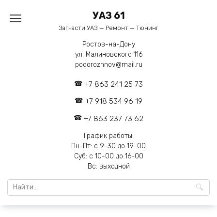
Перейти
УАЗ 61
к
содержанию
Запчасти УАЗ — Ремонт — Тюнинг
Ростов-на-Дону
ул. Малиновского 116
podorozhnov@mail.ru
+7 863 241 25 73
+7 918 534 96 19
+7 863 237 73 62
График работы:
Пн-Пт: с 9-30 до 19-00
Суб: с 10-00 до 16-00
Вс: выходной
Search
for: