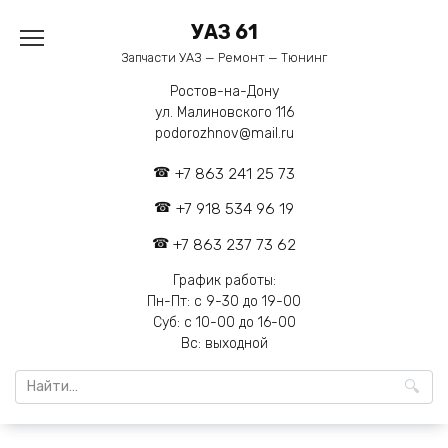
Перейти
УАЗ 61
к
содержанию
Запчасти УАЗ — Ремонт — Тюнинг
Ростов-на-Дону
ул. Малиновского 116
podorozhnov@mail.ru
+7 863 241 25 73
+7 918 534 96 19
+7 863 237 73 62
График работы:
Пн-Пт: с 9-30 до 19-00
Суб: с 10-00 до 16-00
Вс: выходной
Search
for: