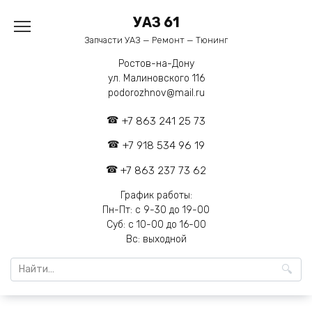
Перейти
УАЗ 61
к
содержанию
Запчасти УАЗ — Ремонт — Тюнинг
Ростов-на-Дону
ул. Малиновского 116
podorozhnov@mail.ru
+7 863 241 25 73
+7 918 534 96 19
+7 863 237 73 62
График работы:
Пн-Пт: с 9-30 до 19-00
Суб: с 10-00 до 16-00
Вс: выходной
Search
for: