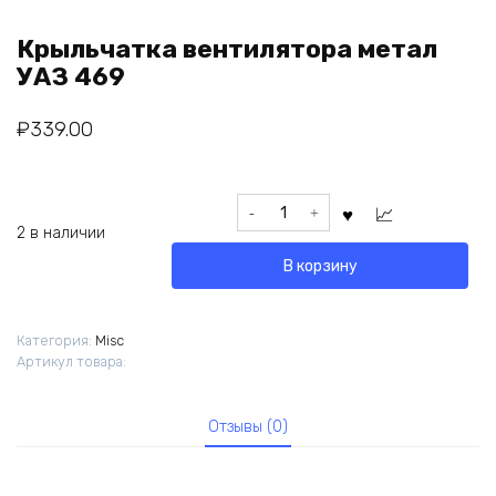
Крыльчатка вентилятора метал
УАЗ 469
₽
339.00
Количество
товара
2 в наличии
Крыльчатка
В корзину
вентилятора
метал
УАЗ
Категория:
Misc
469
Артикул товара:
Отзывы (0)