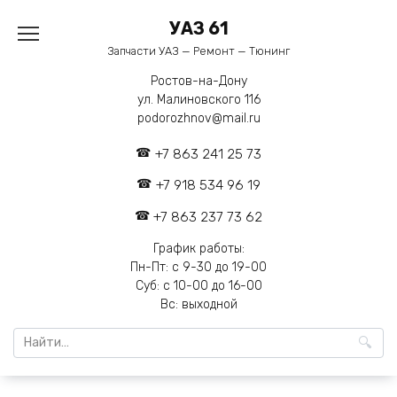
Перейти
УАЗ 61
к
содержанию
Запчасти УАЗ — Ремонт — Тюнинг
Ростов-на-Дону
ул. Малиновского 116
podorozhnov@mail.ru
+7 863 241 25 73
+7 918 534 96 19
+7 863 237 73 62
График работы:
Пн-Пт: с 9-30 до 19-00
Суб: с 10-00 до 16-00
Вс: выходной
Search
for: