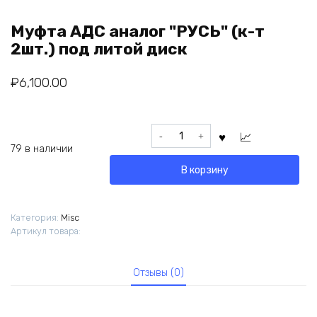
Муфта АДС аналог "РУСЬ" (к-т
2шт.) под литой диск
₽
6,100.00
Количество
товара
79 в наличии
Муфта
В корзину
АДС
аналог
"РУСЬ"
Категория:
Misc
(к-
Артикул товара:
т
2шт.)
под
Отзывы (0)
литой
диск