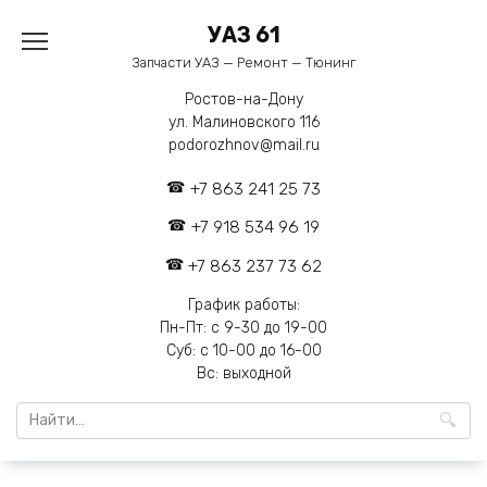
Перейти
УАЗ 61
к
содержанию
Запчасти УАЗ — Ремонт — Тюнинг
Ростов-на-Дону
ул. Малиновского 116
podorozhnov@mail.ru
+7 863 241 25 73
+7 918 534 96 19
+7 863 237 73 62
График работы:
Пн-Пт: с 9-30 до 19-00
Суб: с 10-00 до 16-00
Вс: выходной
Search
for: