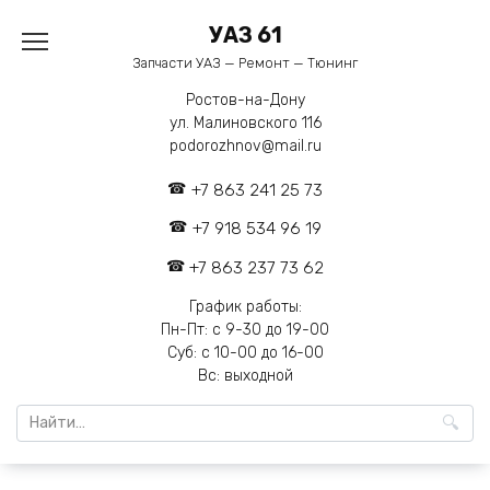
Перейти
УАЗ 61
к
содержанию
Запчасти УАЗ — Ремонт — Тюнинг
Ростов-на-Дону
ул. Малиновского 116
podorozhnov@mail.ru
+7 863 241 25 73
+7 918 534 96 19
+7 863 237 73 62
График работы:
Пн-Пт: с 9-30 до 19-00
Суб: с 10-00 до 16-00
Вс: выходной
Search
for: