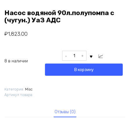
Насос водяной 90л.полупомпа с
(чугун.) УаЗ АДС
₽
1,823.00
Количество
товара
8 в наличии
Насос
В корзину
водяной
90л.полупомпа
с
Категория:
Misc
(чугун.)
Артикул товара:
УаЗ
АДС
Отзывы (0)