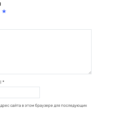
в
5
из
5
зв
ёз
д
il
*
 адрес сайта в этом браузере для последующих