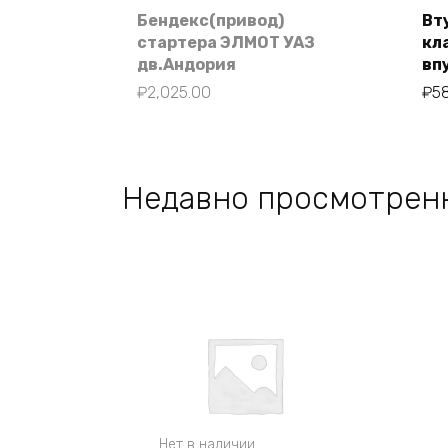
Бендекс(привод)
Вт
стартера ЭЛМОТ УАЗ
кл
дв.Андория
вп
₽
2,025.00
₽
5
Недавно просмотрен
Нет в наличии