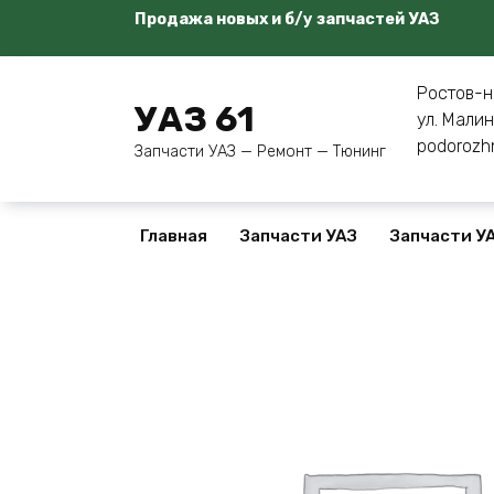
Перейти
Продажа новых и б/у запчастей УАЗ
к
содержанию
Ростов-н
УАЗ 61
ул. Малин
podorozh
Запчасти УАЗ — Ремонт — Тюнинг
Главная
Запчасти УАЗ
Запчасти УА