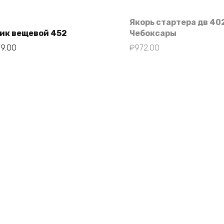
Якорь стартера дв 40
ик вещевой 452
Чебоксары
79.00
₽
972.00
В корзину