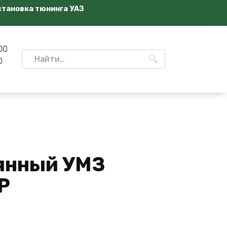
становка тюнинга УАЗ
00
Search
0
for:
янный УМЗ
Р