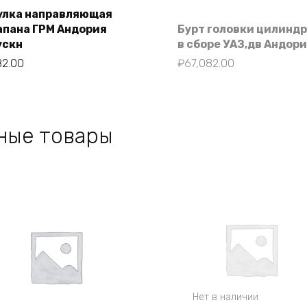
улка направляющая
апана ГРМ Андория
Бурт головки цилинд
В корзину
ускн
в сборе УАЗ,дв Андор
82.00
₽
67,082.00
ные товары
Нет в наличии