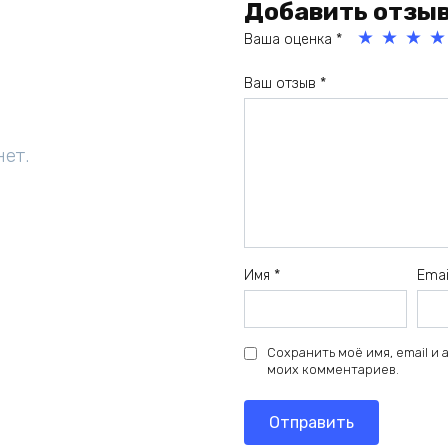
Добавить отзы
Ваша оценка
*
1
2
3
4
Ваш отзыв
*
из
из
из
из
5
5
5
5
зв
зв
зв
зв
нет.
ёз
ёз
ёз
ёз
д
д
д
д
Имя
*
Ema
Сохранить моё имя, email и
моих комментариев.