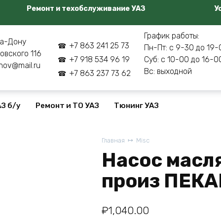
Ремонт и техобслуживание УАЗ
У
График работы:
а-Дону
+7 863 241 25 73
Пн-Пт: с 9-30 до 19-
овского 116
+7 918 534 96 19
Суб: с 10-00 до 16-0
nov@mail.ru
Вс: выходной
+7 863 237 73 62
З б/у
Ремонт и ТО УАЗ
Тюнинг УАЗ
Главная
Misc
Насос масл
произ ПЕКА
₽
1,040.00