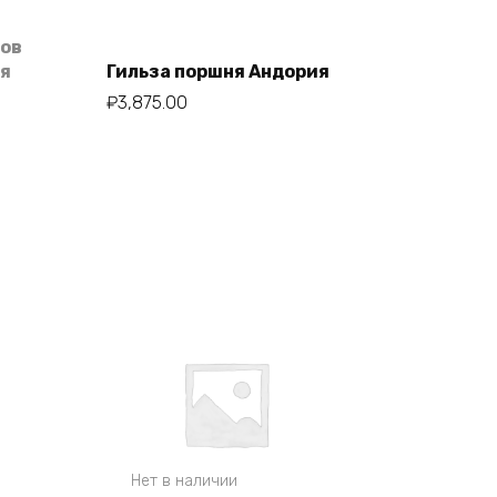
ров
ия
Гильза поршня Андория
В корзину
₽
3,875.00
Нет в наличии