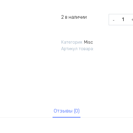
2 в наличии
Количеств
товара
Насос
маслянный
Категория:
Misc
УМЗ
Артикул товара:
произ
ПЕКАР
Отзывы (0)