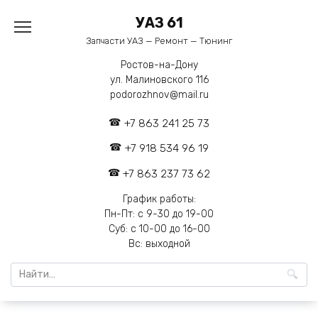
Перейти
УАЗ 61
к
содержанию
Запчасти УАЗ — Ремонт — Тюнинг
Ростов-на-Дону
ул. Малиновского 116
podorozhnov@mail.ru
+7 863 241 25 73
+7 918 534 96 19
+7 863 237 73 62
График работы:
Пн-Пт: с 9-30 до 19-00
Суб: с 10-00 до 16-00
Вс: выходной
Search
for: