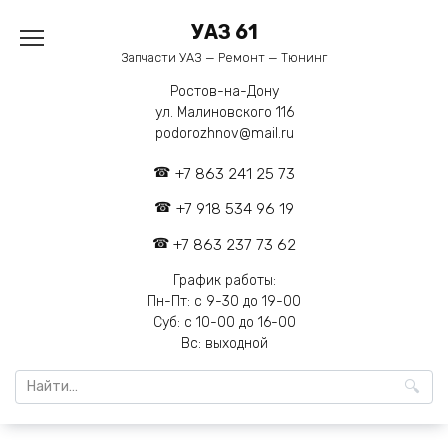
Перейти
УАЗ 61
к
содержанию
Запчасти УАЗ — Ремонт — Тюнинг
Ростов-на-Дону
ул. Малиновского 116
podorozhnov@mail.ru
+7 863 241 25 73
+7 918 534 96 19
+7 863 237 73 62
График работы:
Пн-Пт: с 9-30 до 19-00
Суб: с 10-00 до 16-00
Вс: выходной
Search
for: