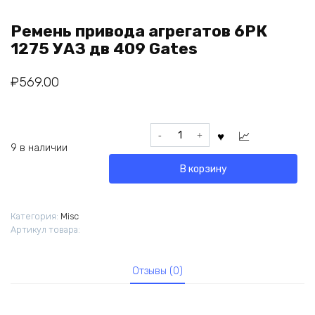
Ремень привода агрегатов 6РК
1275 УАЗ дв 409 Gates
₽
569.00
Количество
товара
9 в наличии
Ремень
В корзину
привода
агрегатов
6РК
Категория:
Misc
1275
Артикул товара:
УАЗ
дв
409
Отзывы (0)
Gates