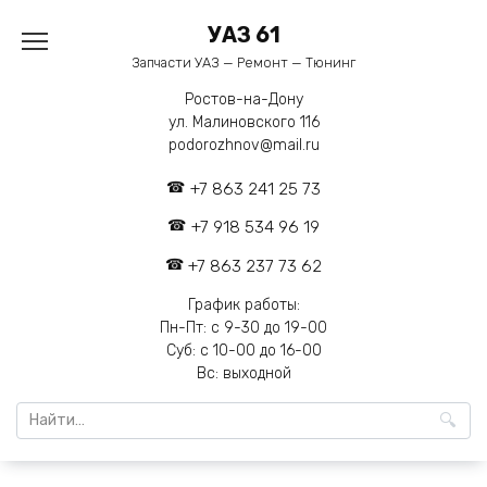
Перейти
УАЗ 61
к
содержанию
Запчасти УАЗ — Ремонт — Тюнинг
Ростов-на-Дону
ул. Малиновского 116
podorozhnov@mail.ru
+7 863 241 25 73
+7 918 534 96 19
+7 863 237 73 62
График работы:
Пн-Пт: с 9-30 до 19-00
Суб: с 10-00 до 16-00
Вс: выходной
Search
for: