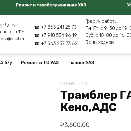
Ремонт и техобслуживание УАЗ
У
График работы:
а-Дону
+7 863 241 25 73
Пн-Пт: с 9-30 до 19-
овского 116
+7 918 534 96 19
Суб: с 10-00 до 16-0
nov@mail.ru
Вс: выходной
+7 863 237 73 62
З б/у
Ремонт и ТО УАЗ
Тюнинг УАЗ
Главная
Misc
Трамблер Г
Кено,АДС
₽
3,600.00