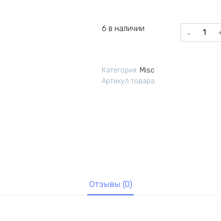
6 в наличии
Количеств
товара
Трамблер
ГАЗ,УАЗ
Категория:
Misc
б/
Артикул товара:
конт
Кено,АДС
Отзывы (0)