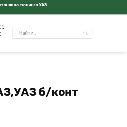
становка тюнинга УАЗ
00
Search
0
for:
АЗ,УАЗ б/конт