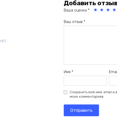
Добавить отзы
Ваша оценка
*
1
2
3
4
Ваш отзыв
*
из
из
из
из
5
5
5
5
зв
зв
зв
зв
нет.
ёз
ёз
ёз
ёз
д
д
д
д
Имя
*
Ema
Сохранить моё имя, email и
моих комментариев.