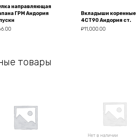
улка направляющая
апана ГРМ Андория
Вкладыши коренные
В корзину
пускн
4СТ90 Андория ст.
В корзину
66.00
₽
11,000.00
ные товары
Нет в наличии