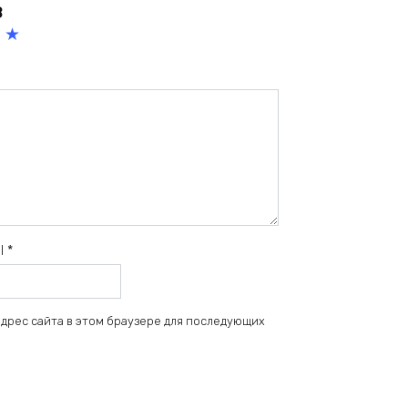
в
5
из
5
зв
ёз
д
il
*
 адрес сайта в этом браузере для последующих