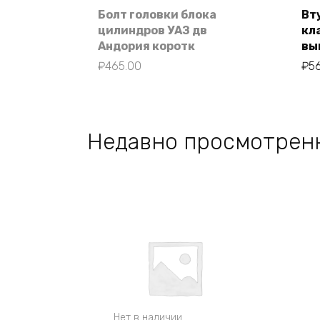
Болт головки блока
Вт
цилиндров УАЗ дв
кл
Андория коротк
вы
₽
465.00
₽
5
Недавно просмотрен
Нет в наличии