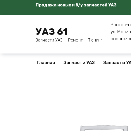
Перейти
Продажа новых и б/у запчастей УАЗ
к
содержанию
Ростов-н
УАЗ 61
ул. Малин
podorozh
Запчасти УАЗ — Ремонт — Тюнинг
Главная
Запчасти УАЗ
Запчасти УА