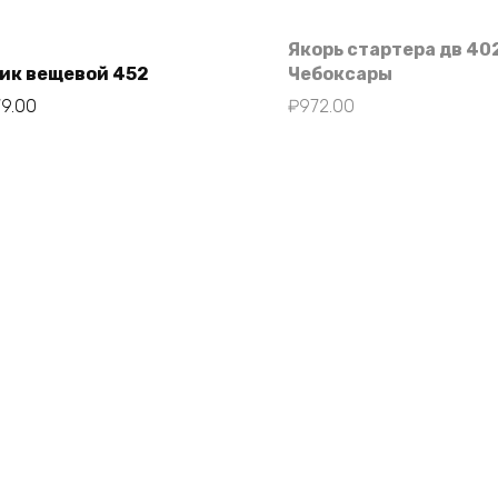
Якорь стартера дв 40
ик вещевой 452
Чебоксары
79.00
₽
972.00
В корзину