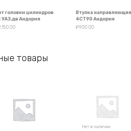
рт головки цилиндров
Втулка направляющя
л УАЗ,дв Андория
4СТ90 Андория
,150.00
₽
900.00
ные товары
Нет в наличии