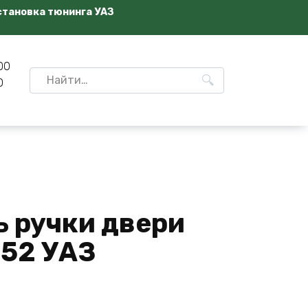
становка тюнинга УАЗ
00
Search
0
for:
ь ручки двери
452 УАЗ