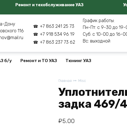
Ремонт и техобслуживание УАЗ
У
График работы:
а-Дону
+7 863 241 25 73
Пн-Пт: с 9-30 до 19-
овского 116
+7 918 534 96 19
Суб: с 10-00 до 16-0
nov@mail.ru
Вс: выходной
+7 863 237 73 62
З б/у
Ремонт и ТО УАЗ
Тюнинг УАЗ
Главная
Misc
Уплотнител
задка 469/
₽
5.00