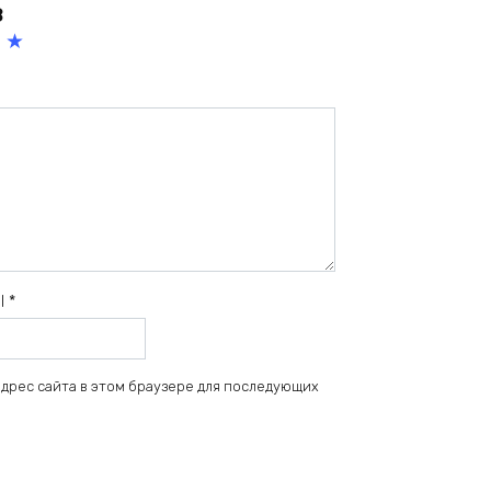
в
5
из
5
зв
ёз
д
il
*
 адрес сайта в этом браузере для последующих