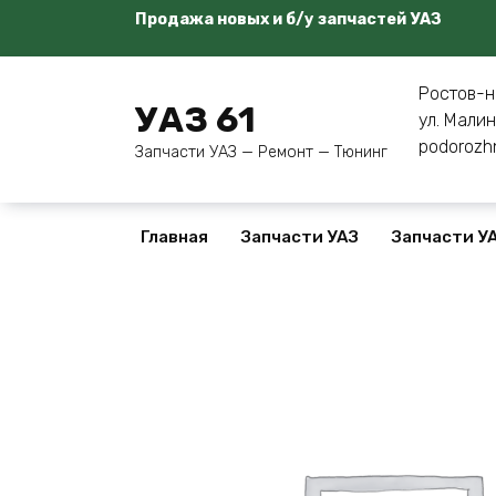
Перейти
Продажа новых и б/у запчастей УАЗ
к
содержанию
Ростов-н
УАЗ 61
ул. Малин
podorozh
Запчасти УАЗ — Ремонт — Тюнинг
Главная
Запчасти УАЗ
Запчасти УА