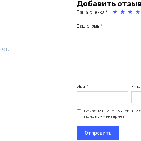
Добавить отзы
Ваша оценка
*
1
2
3
4
Ваш отзыв
*
из
из
из
из
5
5
5
5
зв
зв
зв
зв
нет.
ёз
ёз
ёз
ёз
д
д
д
д
Имя
*
Ema
Сохранить моё имя, email и
моих комментариев.