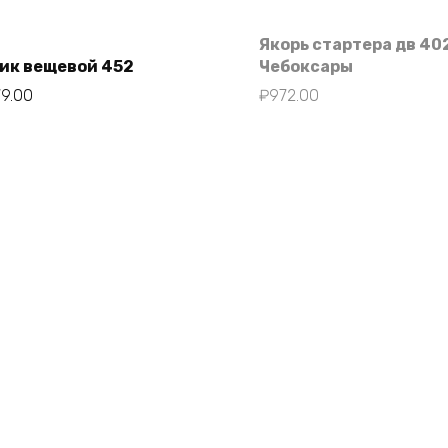
Якорь стартера дв 40
ик вещевой 452
Чебоксары
79.00
₽
972.00
В корзину