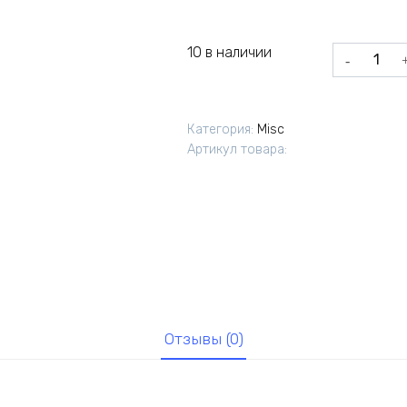
10 в наличии
Количеств
товара
Уплотнител
ручки
Категория:
Misc
двери
Артикул товара:
задка
469/452
УАЗ
Отзывы (0)