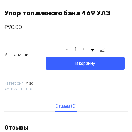
Упор топливного бака 469 УАЗ
₽
90.00
Количество
товара
9 в наличии
Упор
В корзину
топливного
бака
469
Категория:
Misc
УАЗ
Артикул товара:
Отзывы (0)
Отзывы