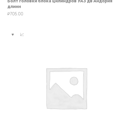
Болт головки блока цилиндров УАЗ дв Андория
длинн
₽
705.00