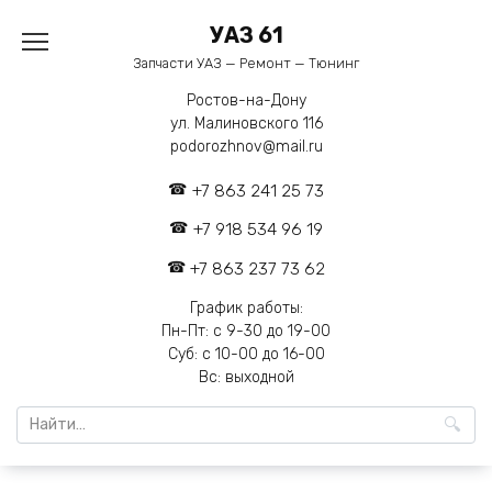
Перейти
УАЗ 61
к
содержанию
Запчасти УАЗ — Ремонт — Тюнинг
Ростов-на-Дону
ул. Малиновского 116
podorozhnov@mail.ru
+7 863 241 25 73
+7 918 534 96 19
+7 863 237 73 62
График работы:
Пн-Пт: с 9-30 до 19-00
Суб: с 10-00 до 16-00
Вс: выходной
Search
for: