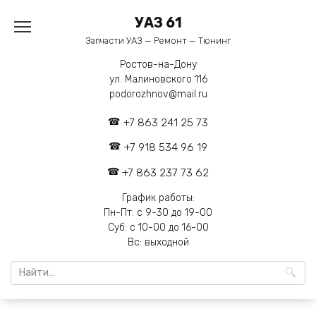
Перейти
УАЗ 61
к
содержанию
Запчасти УАЗ — Ремонт — Тюнинг
Ростов-на-Дону
ул. Малиновского 116
podorozhnov@mail.ru
+7 863 241 25 73
+7 918 534 96 19
+7 863 237 73 62
График работы:
Пн-Пт: с 9-30 до 19-00
Суб: с 10-00 до 16-00
Вс: выходной
Search
for: