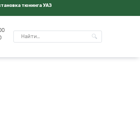
становка тюнинга УАЗ
00
Search
0
for: