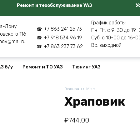
Ремонт и техобслуживание УАЗ
У
График работы:
а-Дону
+7 863 241 25 73
Пн-Пт: с 9-30 до 19-
овского 116
+7 918 534 96 19
Суб: с 10-00 до 16-0
nov@mail.ru
Вс: выходной
+7 863 237 73 62
З б/у
Ремонт и ТО УАЗ
Тюнинг УАЗ
Главная
Misc
Храповик
₽
744.00