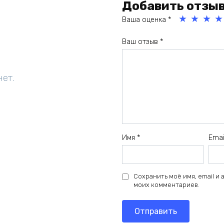
Добавить отзы
Ваша оценка
*
1
2
3
4
Ваш отзыв
*
из
из
из
из
5
5
5
5
зв
зв
зв
зв
нет.
ёз
ёз
ёз
ёз
д
д
д
д
Имя
*
Ema
Сохранить моё имя, email и
моих комментариев.