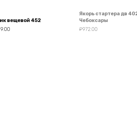
Якорь стартера дв 40
ик вещевой 452
Чебоксары
79.00
₽
972.00
В корзину