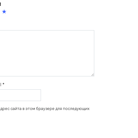
в
5
из
5
зв
ёз
д
il
*
 адрес сайта в этом браузере для последующих