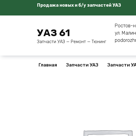
Перейти
Продажа новых и б/у запчастей УАЗ
к
содержанию
Ростов-н
УАЗ 61
ул. Малин
podorozh
Запчасти УАЗ — Ремонт — Тюнинг
Главная
Запчасти УАЗ
Запчасти УА