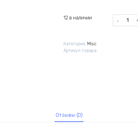
12 в наличии
Количеств
товара
Цапфа
поворотно
Категория:
Misc
кулака(гр.м
Артикул товара:
Отзывы (0)