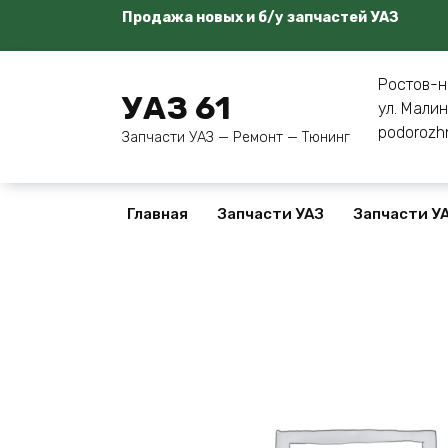
Перейти
Продажа новых и б/у запчастей УАЗ
к
содержанию
Ростов-н
УАЗ 61
ул. Малин
podorozh
Запчасти УАЗ — Ремонт — Тюнинг
Главная
Запчасти УАЗ
Запчасти УА