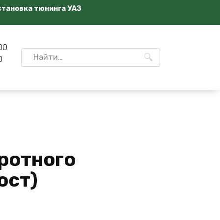
становка тюнинга УАЗ
00
Search
0
for:
ротного
ост)