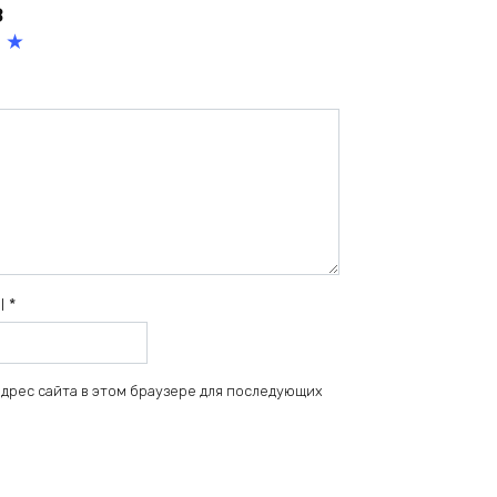
в
5
из
5
зв
ёз
д
il
*
 адрес сайта в этом браузере для последующих