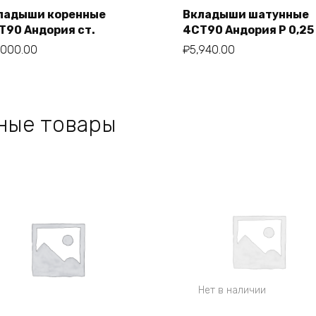
ладыши коренные
Вкладыши шатунные
Т90 Андория ст.
4СТ90 Андория Р 0,25
В корзину
В корзину
,000.00
₽
5,940.00
ные товары
Нет в наличии