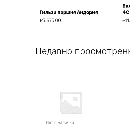
Вк
Гильза поршня Андория
4С
₽
3,875.00
₽
11
В корзину
Недавно просмотрен
Нет в наличии