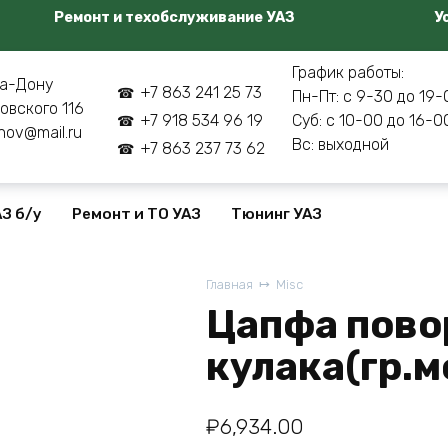
Ремонт и техобслуживание УАЗ
У
График работы:
а-Дону
+7 863 241 25 73
Пн-Пт: с 9-30 до 19-
овского 116
+7 918 534 96 19
Суб: с 10-00 до 16-0
nov@mail.ru
Вс: выходной
+7 863 237 73 62
З б/у
Ремонт и ТО УАЗ
Тюнинг УАЗ
Главная
Misc
Цапфа пово
кулака(гр.м
₽
6,934.00