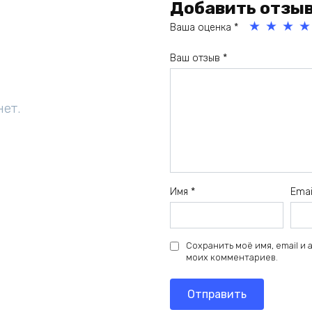
Добавить отзы
Ваша оценка
*
1
2
3
4
Ваш отзыв
*
из
из
из
из
5
5
5
5
зв
зв
зв
зв
нет.
ёз
ёз
ёз
ёз
д
д
д
д
Имя
*
Ema
Сохранить моё имя, email и
моих комментариев.