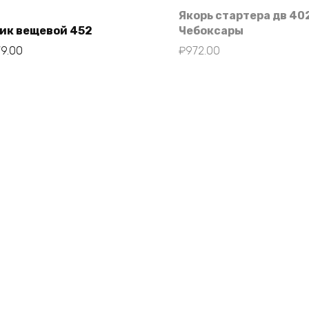
Якорь стартера дв 40
ик вещевой 452
Чебоксары
79.00
₽
972.00
В корзину