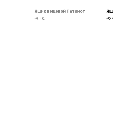
Ящик вещевой Патриот
Ящ
₽
0.00
₽
2
©2009 - 2026 УАЗ 61 регион