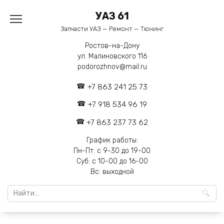
Перейти
УАЗ 61
к
содержанию
Запчасти УАЗ — Ремонт — Тюнинг
Ростов-на-Дону
ул. Малиновского 116
podorozhnov@mail.ru
+7 863 241 25 73
+7 918 534 96 19
+7 863 237 73 62
График работы:
Пн-Пт: с 9-30 до 19-00
Суб: с 10-00 до 16-00
Вс: выходной
Search
for: