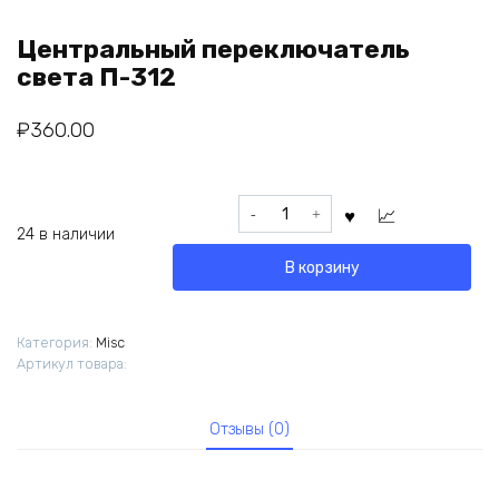
Центральный переключатель
света П-312
₽
360.00
Количество
товара
24 в наличии
Центральный
В корзину
переключатель
света
П-312
Категория:
Misc
Артикул товара:
Отзывы (0)