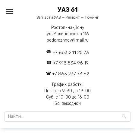
Перейти
УАЗ 61
к
содержанию
Запчасти УАЗ — Ремонт — Тюнинг
Ростов-на-Дону
ул. Малиновского 116
podorozhnov@mail.ru
+7 863 241 25 73
+7 918 534 96 19
+7 863 237 73 62
График работы:
Пн-Пт: с 9-30 до 19-00
Суб: с 10-00 до 16-00
Вс: выходной
Search
for: