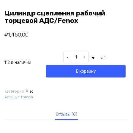
Цилиндр сцепления рабочий
торцевой АДС/Fenox
₽
1,450.00
Количество
товара
112 в наличии
Цилиндр
В корзину
сцепления
рабочий
торцевой
Категория:
Misc
АДС/Fenox
Артикул товара:
Отзывы (0)