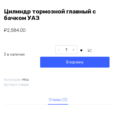
Цилиндр тормозной главный с
бачком УАЗ
₽
2,584.00
Количество
товара
3 в наличии
Цилиндр
В корзину
тормозной
главный
с
Категория:
Misc
бачком
Артикул товара:
УАЗ
Отзывы (0)