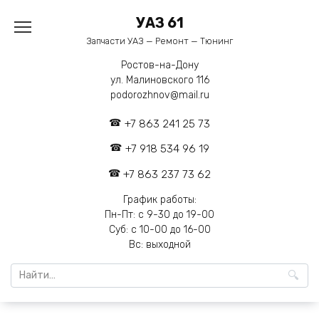
Перейти
УАЗ 61
к
содержанию
Запчасти УАЗ — Ремонт — Тюнинг
Ростов-на-Дону
ул. Малиновского 116
podorozhnov@mail.ru
+7 863 241 25 73
+7 918 534 96 19
+7 863 237 73 62
График работы:
Пн-Пт: с 9-30 до 19-00
Суб: с 10-00 до 16-00
Вс: выходной
Search
for: