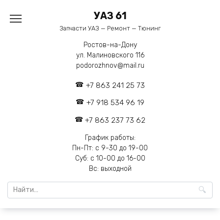
Перейти
УАЗ 61
к
содержанию
Запчасти УАЗ — Ремонт — Тюнинг
Ростов-на-Дону
ул. Малиновского 116
podorozhnov@mail.ru
+7 863 241 25 73
+7 918 534 96 19
+7 863 237 73 62
График работы:
Пн-Пт: с 9-30 до 19-00
Суб: с 10-00 до 16-00
Вс: выходной
Search
for: