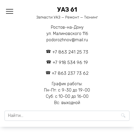
Перейти
УАЗ 61
к
содержанию
Запчасти УАЗ — Ремонт — Тюнинг
Ростов-на-Дону
ул. Малиновского 116
podorozhnov@mail.ru
+7 863 241 25 73
+7 918 534 96 19
+7 863 237 73 62
График работы:
Пн-Пт: с 9-30 до 19-00
Суб: с 10-00 до 16-00
Вс: выходной
Search
for: