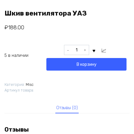
Шкив вентилятора УАЗ
₽
188.00
Количество
товара
5 в наличии
Шкив
В корзину
вентилятора
УАЗ
Категория:
Misc
Артикул товара:
Отзывы (0)
Отзывы