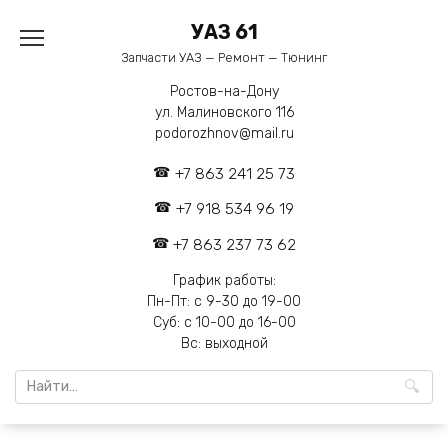
Перейти
УАЗ 61
к
содержанию
Запчасти УАЗ — Ремонт — Тюнинг
Ростов-на-Дону
ул. Малиновского 116
podorozhnov@mail.ru
+7 863 241 25 73
+7 918 534 96 19
+7 863 237 73 62
График работы:
Пн-Пт: с 9-30 до 19-00
Суб: с 10-00 до 16-00
Вс: выходной
Search
for: