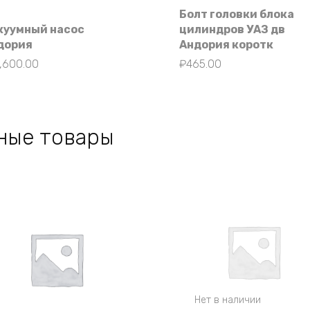
Болт головки блока
куумный насос
цилиндров УАЗ дв
дория
Андория коротк
,600.00
₽
465.00
ные товары
Нет в наличии