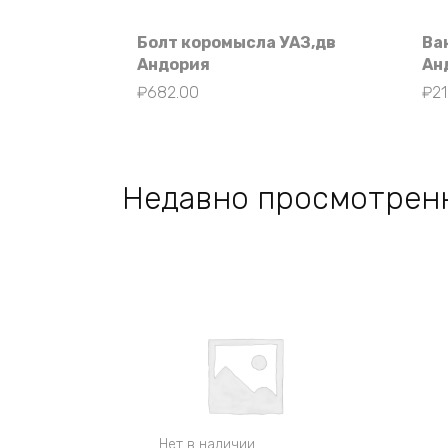
Болт коромысла УАЗ,дв
Ва
Андория
Ан
₽
682.00
₽
21
Недавно просмотрен
Нет в наличии