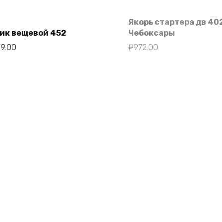
Якорь стартера дв 40
ик вещевой 452
Чебоксары
79.00
₽
972.00
В корзину