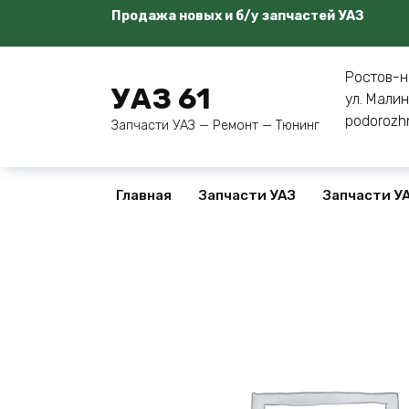
Перейти
Продажа новых и б/у запчастей УАЗ
к
содержанию
Ростов-н
УАЗ 61
ул. Малин
podorozh
Запчасти УАЗ — Ремонт — Тюнинг
Главная
Запчасти УАЗ
Запчасти УА