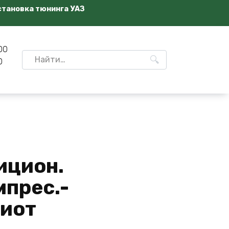
становка тюнинга УАЗ
00
Search
0
for:
ицион.
прес.-
иот