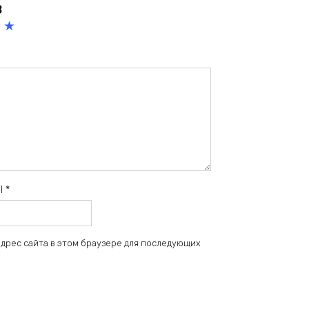
в
5
из
5
зв
ёз
д
il
*
 адрес сайта в этом браузере для последующих