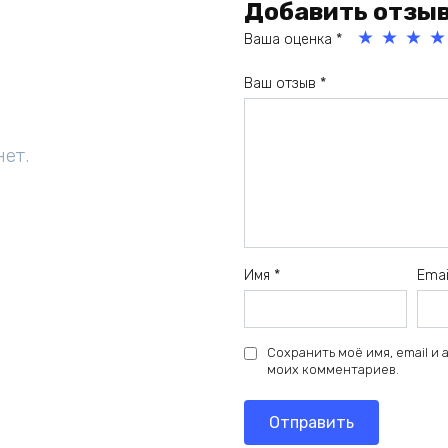
Добавить отзы
Ваша оценка
*
1
2
3
4
Ваш отзыв
*
из
из
из
из
5
5
5
5
зв
зв
зв
зв
нет.
ёз
ёз
ёз
ёз
д
д
д
д
Имя
*
Ema
Сохранить моё имя, email и
моих комментариев.