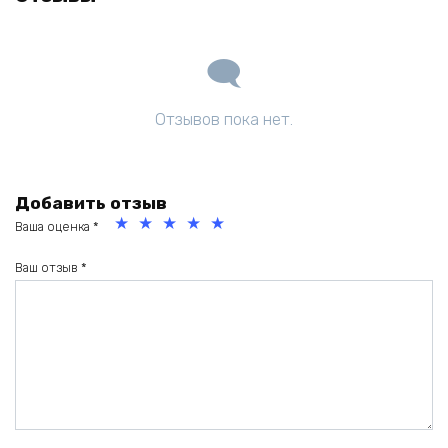
Отзывов пока нет.
Добавить отзыв
Ваша оценка
*
1
2
3
4
5
из
из
из
из
из
Ваш отзыв
*
5
5
5
5
5
зв
зв
зв
зв
зв
ёз
ёз
ёз
ёз
ёз
д
д
д
д
д