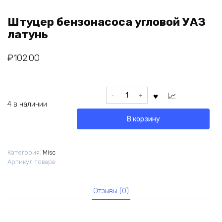
Штуцер бензонасоса угловой УАЗ
латунь
₽
102.00
Количество
товара
4 в наличии
Штуцер
В корзину
бензонасоса
угловой
УАЗ
Категория:
Misc
латунь
Артикул товара:
Отзывы (0)